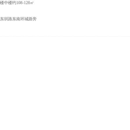
楼中楼约108-128㎡
东圳路东南环城路旁