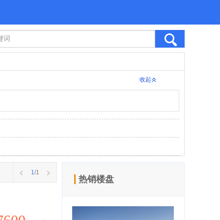
收起
1
/1
热销楼盘