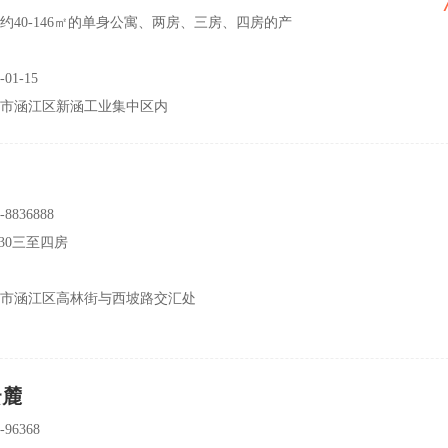
约40-146㎡的单身公寓、两房、三房、四房的产
01-15
市涵江区新涵工业集中区内
8836888
-130三至四房
市涵江区高林街与西坡路交汇处
云麓
96368