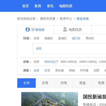
首页
新房
资讯
地图找房
您当前的位置：
莆田买房通
>
新房中心
>
楼盘搜索
区域地标
地图找房
区域：
全部
城厢区
荔城区
涵江区
秀屿区
全部
价格：
全部
8000元以下
8000-10000元
10000-12000元
1200
类型：
全部
住宅
商住楼
商铺
写字楼
别墅
全部
在售
待售
尾盘
售罄
国投新涵
售楼电话：0594-