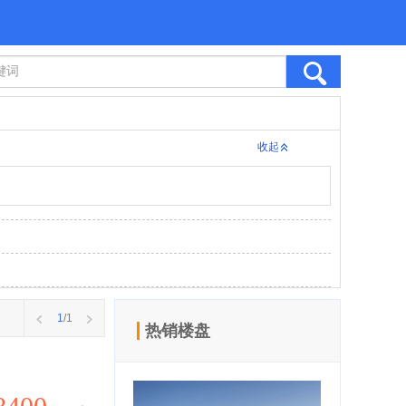
收起
1
/1
热销楼盘