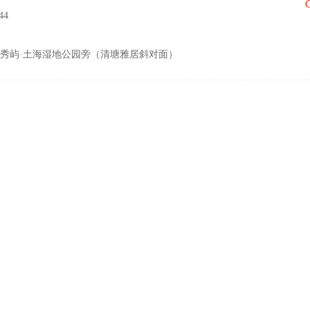
44
秀屿·土海湿地公园旁（清塘雅居斜对面）