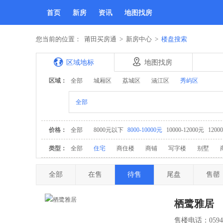
首页
新房
资讯
地图找房
您当前的位置：
莆田买房通
>
新房中心
>
楼盘搜索
区域地标
地图找房
区域：
全部
城厢区
荔城区
涵江区
秀屿区
全部
价格：
全部
8000元以下
8000-10000元
10000-12000元
1200
类型：
全部
住宅
商住楼
商铺
写字楼
别墅
全部
在售
待售
尾盘
售罄
栖鹭雅居
售楼电话：0594-