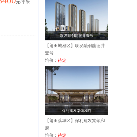
8400
元/平米
联发融创龍德井壹号
【莆田城厢区】联发融创龍德井
壹号
均价：
待定
保利建发棠颂和府
【莆田荔城区】保利建发棠颂和
府
均价：
待定