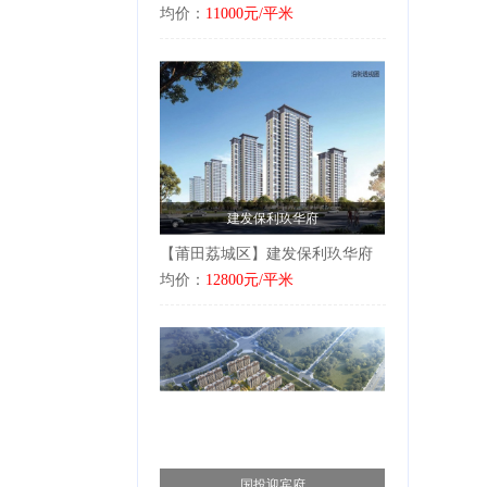
均价：
11000元/平米
建发保利玖华府
【莆田荔城区】建发保利玖华府
均价：
12800元/平米
国投迎宾府