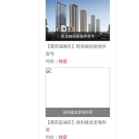
联发融创龍德井壹号
【莆田城厢区】联发融创龍德井
壹号
均价：
待定
保利建发棠颂和府
【莆田荔城区】保利建发棠颂和
府
均价：
待定