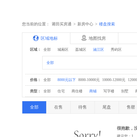
首页
新房
资讯
地图找房
您当前的位置：
莆田买房通
>
新房中心
>
楼盘搜索
区域地标
地图找房
区域：
全部
城厢区
荔城区
涵江区
秀屿区
全部
价格：
全部
8000元以下
8000-10000元
10000-12000元
1200
类型：
全部
住宅
商住楼
商铺
写字楼
别墅
全部
在售
待售
尾盘
售罄
很抱歉，
建议您：1