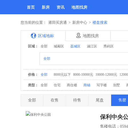
首页
新房
资讯
地图找房
您当前的位置：
莆田买房通
>
新房中心
>
楼盘搜索
区域地标
地图找房
区域：
全部
城厢区
荔城区
涵江区
秀屿区
全部
价格：
全部
8000元以下
8000-10000元
10000-12000元
1200
类型：
全部
住宅
商住楼
商铺
写字楼
别墅
全部
在售
待售
尾盘
售罄
保利中央
售楼电话：0594-