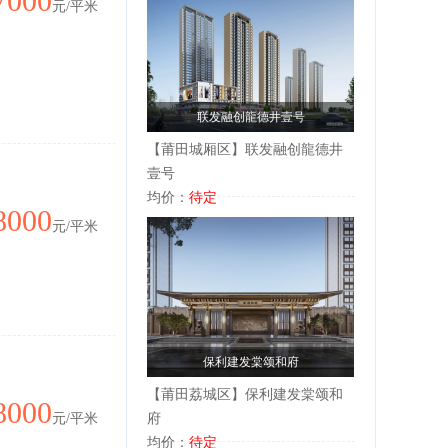
7000
元/平米
联发融创龍德井壹号
【莆田城厢区】联发融创龍德井
壹号
均价：
待定
8000
元/平米
保利建发棠颂和府
【莆田荔城区】保利建发棠颂和
8000
元/平米
府
均价：
待定