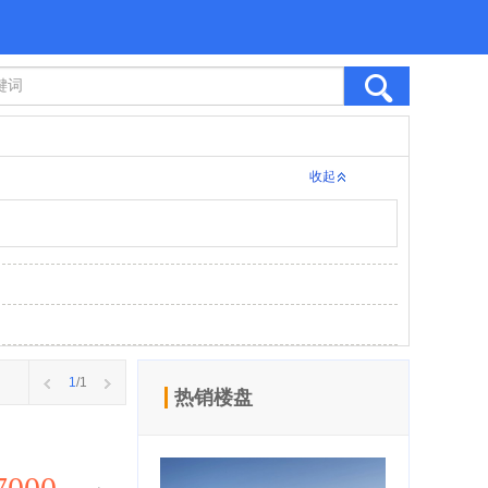
收起
1
/1
热销楼盘