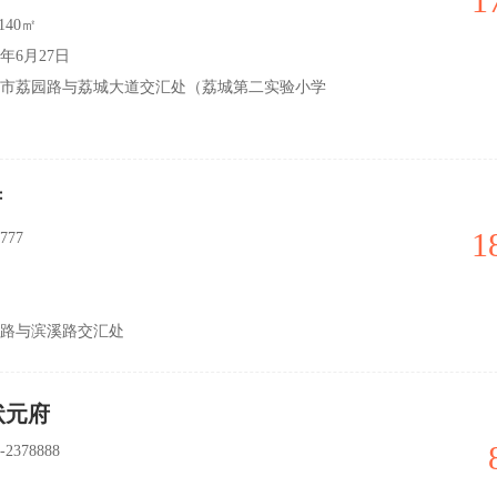
1
-140㎡
年6月27日
市荔园路与荔城大道交汇处（荔城第二实验小学
府
1
777
路与滨溪路交汇处
状元府
2378888