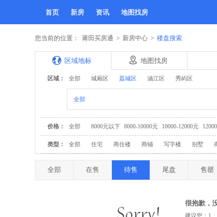
首页
新房
资讯
地图找房
您当前的位置：
莆田买房通
>
新房中心
>
楼盘搜索
区域地标
地图找房
区域：
全部
城厢区
荔城区
涵江区
秀屿区
全部
价格：
全部
8000元以下
8000-10000元
10000-12000元
1200
类型：
全部
住宅
商住楼
商铺
写字楼
别墅
全部
在售
待售
尾盘
售罄
很抱歉，
建议您：1