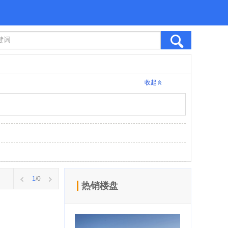
收起
1
/0
热销楼盘