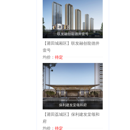
联发融创龍德井壹号
【莆田城厢区】联发融创龍德井
壹号
均价：
待定
保利建发棠颂和府
【莆田荔城区】保利建发棠颂和
府
均价：
待定