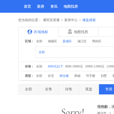
首页
新房
资讯
地图找房
您当前的位置：
莆田买房通
>
新房中心
>
楼盘搜索
区域地标
地图找房
区域：
全部
城厢区
荔城区
涵江区
秀屿区
全部
价格：
全部
8000元以下
8000-10000元
10000-12000元
1200
类型：
全部
住宅
商住楼
商铺
写字楼
别墅
全部
在售
待售
尾盘
售罄
很抱歉，
建议您：1