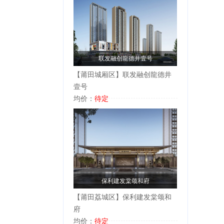
联发融创龍德井壹号
【莆田城厢区】联发融创龍德井
壹号
均价：
待定
保利建发棠颂和府
【莆田荔城区】保利建发棠颂和
府
均价：
待定