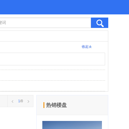
收起
1
/0
热销楼盘