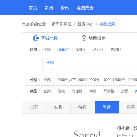
首页
新房
资讯
地图找房
您当前的位置：
莆田买房通
>
新房中心
>
楼盘搜索
区域地标
地图找房
区域：
全部
城厢区
荔城区
涵江区
秀屿区
全部
价格：
全部
8000元以下
8000-10000元
10000-12000元
1200
类型：
全部
住宅
商住楼
商铺
写字楼
别墅
全部
在售
待售
尾盘
售罄
很抱歉，
建议您：1