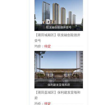
联发融创龍德井壹号
【莆田城厢区】联发融创龍德井
壹号
均价：
待定
保利建发棠颂和府
【莆田荔城区】保利建发棠颂和
府
均价：
待定