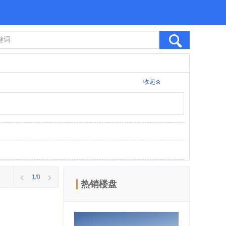
收起
1
/0
热销楼盘