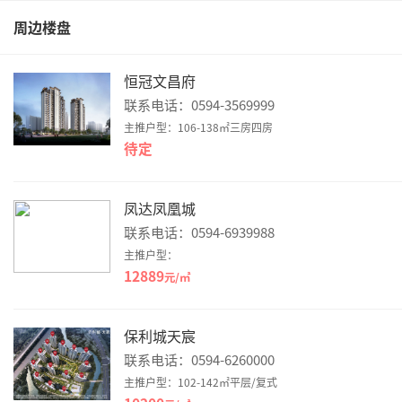
周边楼盘
恒冠文昌府
联系电话：0594-3569999
主推户型：106-138㎡三房四房
待定
凤达凤凰城
联系电话：0594-6939988
主推户型：
12889
元/㎡
保利城天宸
联系电话：0594-6260000
主推户型：102-142㎡平层/复式