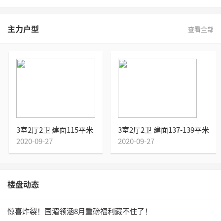
主力户型
查看全部
3室2厅2卫 建面115平米
3室2厅2卫 建面137-139平米
2020-09-27
2020-09-27
楼盘动态
惊喜炸裂！国湄领涵8月重磅福利藏不住了！