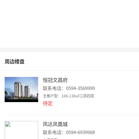
周边楼盘
恒冠文昌府
联系电话：0594-3569999
主推户型：106-138㎡三房四房
待定
凤达凤凰城
联系电话：0594-6939988